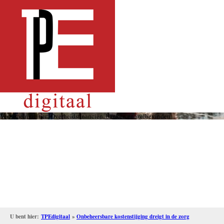
Overslaan
en
naar
de
inhoud
gaan
Verzamelnummer: Overheidsfinanciën, banken en welbevinden
U bent hier:
TPEdigitaal
»
Onbeheersbare kostenstijging dreigt in de zorg